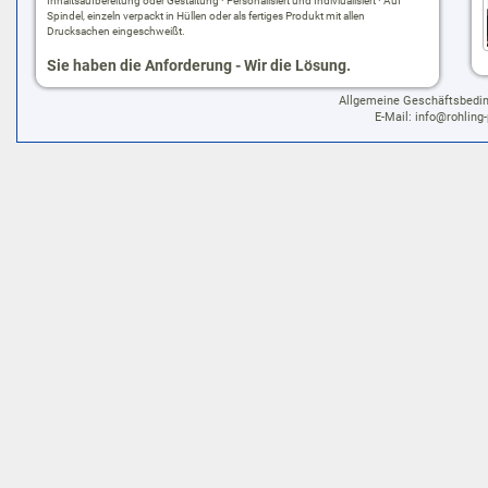
Inhaltsaufbereitung oder Gestaltung · Personalisiert und Indiviualisiert · Auf
Spindel, einzeln verpackt in Hüllen oder als fertiges Produkt mit allen
Drucksachen eingeschweißt.
Sie haben die Anforderung - Wir die Lösung.
Allgemeine Geschäftsbedi
E-Mail:
info@rohling-