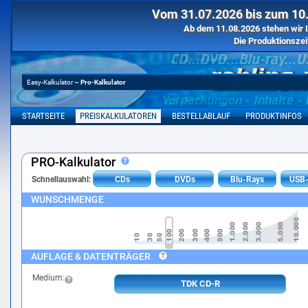
Vom 31.07.2026 bis zum 10.
Ab dem 11.08.2026 stehen wir I
Die Produktionszei
Easy-Kalkulator
~
Pro-Kalkulator
STARTSEITE
PREISKALKULATOREN
BESTELLABLAUF
PRODUKTINFOS
PRO-Kalkulator
Schnellauswahl:
CDs
DVDs
Blu-Rays
USB-
WUNSCHMENGE
AUFLAGE & DATENTRÄGER
Medium:
TDK CD-R