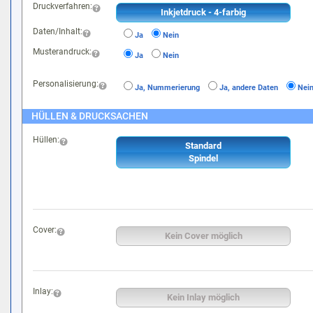
Druckverfahren:
Inkjetdruck - 4-farbig
Daten/Inhalt:
Ja
Nein
Musterandruck:
Ja
Nein
Personalisierung:
Ja, Nummerierung
Ja, andere Daten
Ne
HÜLLEN & DRUCKSACHEN
Hüllen:
Standard
Spindel
Cover:
Kein Cover möglich
Inlay:
Kein Inlay möglich