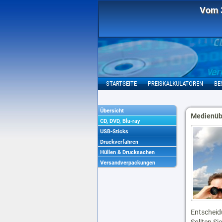
Vom 3
STARTSEITE
PREISKALKULATOREN
BE
Übersicht
Medienübe
CD, DVD, Blu-ray
USB-Sticks
Druckverfahren
Hüllen & Drucksachen
Versandverpackungen
Entscheid