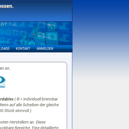
ossen.
!
LOADS
KONTAKT
ANMELDEN
en an.
rdables
(-R = individuell brennbar
enn auf alle Scheiben der gleiche
00 Stück sinnvoll.)
hsten Herstellern an. Diese
ckbare Bereiche. Eine detaillierte