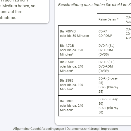
ie Fragen zu dem
Beschreibung dazu finden Sie direkt im K
n Medium haben, so
 uns auf Ihre
ufnahme.
CD-
Reine Daten
*
Aud
CD-
Bis 700MB
CD-R
*
CD-
oder bis 80 Minuten
CD-ROM
*
Aud
Bis 4,7GB
DVD-R (SL)
oder bis ca. 120
DVD-ROM
Minuten
*
(DVD5)
Bis 8.5GB
DVD-R (DL)
oder bis ca. 240
DVD-ROM
Minuten
*
(DVD9)
BD-R (Blu-ray
Bis 25GB
25)
oder bis ca. 120
BD25 (Blu-ray
Minuten
*
25)
BD-R (Blu-ray
Bis 50GB
50)
oder bis ca. 240
BD25 (Blu-ray
Minuten
*
50)
Allgemeine Geschäftsbedingungen
|
Datenschutzerklärung
|
Impressum