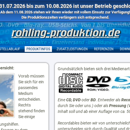
1.07.2026 bis zum 10.08.2026 ist unser Betrieb geschl
Ab dem 11.08.2026 stehen wir Ihnen wieder mit vollem Einsatz zur Verfügung
Die Produktionszeiten verlängern sich entsprechend.
STELLABLAUF
PRODUKTINFOS
ZUSATZLEISTUNGEN
REFERENZEN
DOWN
rsicht:
Grundsätzlich bieten sich drei Medienart
Vorab müssen
Sie sich für ein
passendes
Medium
entscheiden.
Eine
CD, DVD
oder
BD
. Entweder als
Reco
Rechts
durch Sie oder uns.) oder als
Pressung
(W
stehend finden
Inhalt soll und ab einer Auflage von ca. 5
Sie einige
Recordables bieten wir von unterschielic
ungshilfen.
unterscheiden sich durch Qualität und dru