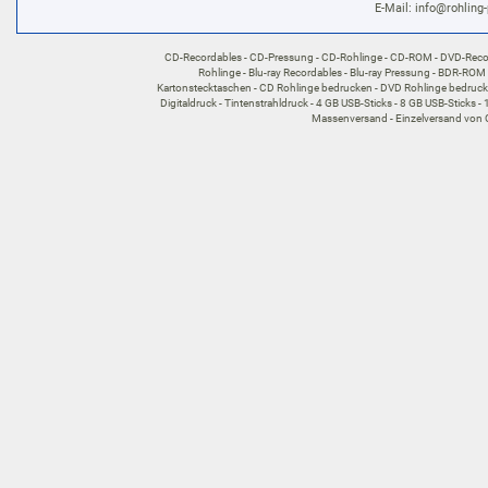
E-Mail:
info@rohling-
CD-Recordables
CD-Pressung
CD-Rohlinge
CD-ROM
DVD-Reco
Rohlinge
Blu-ray Recordables
Blu-ray Pressung
BDR-ROM
Kartonstecktaschen
CD Rohlinge bedrucken
DVD Rohlinge bedruc
Digitaldruck
Tintenstrahldruck
4 GB USB-Sticks
8 GB USB-Sticks
Massenversand
Einzelversand von