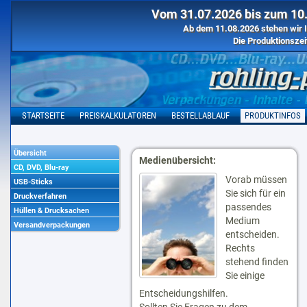
Vom 31.07.2026 bis zum 10.
Ab dem 11.08.2026 stehen wir I
Die Produktionszei
STARTSEITE
PREISKALKULATOREN
BESTELLABLAUF
PRODUKTINFOS
Übersicht
Medienübersicht:
CD, DVD, Blu-ray
Vorab müssen
USB-Sticks
Sie sich für ein
Druckverfahren
passendes
Hüllen & Drucksachen
Medium
Versandverpackungen
entscheiden.
Rechts
stehend finden
Sie einige
Entscheidungshilfen.