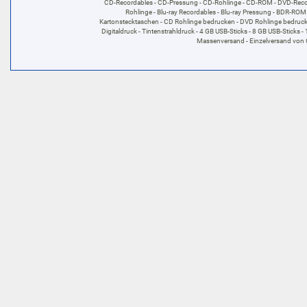
CD-Recordables
CD-Pressung
CD-Rohlinge
CD-ROM
DVD-Reco
Rohlinge
Blu-ray Recordables
Blu-ray Pressung
BDR-ROM
Kartonstecktaschen
CD Rohlinge bedrucken
DVD Rohlinge bedruc
Digitaldruck
Tintenstrahldruck
4 GB USB-Sticks
8 GB USB-Sticks
Massenversand
Einzelversand von