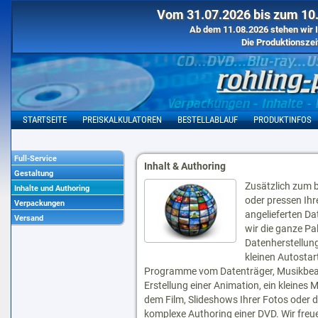
Vom 31.07.2026 bis zum 10.
Ab dem 11.08.2026 stehen wir I
Die Produktionszei
STARTSEITE
PREISKALKULATOREN
BESTELLABLAUF
PRODUKTINFOS
Full-Service
Inhalt & Authoring
Gestaltung
Zusätzlich zum 
Inhalte und Authoring
oder pressen Ihr
Verpackungen
angelieferten Da
Versand
wir die ganze Pal
Datenherstellung
kleinen Autostart
Programme vom Datenträger, Musikbea
Erstellung einer Animation, ein kleines 
dem Film, Slideshows Ihrer Fotos oder 
komplexe Authoring einer DVD. Wir freu